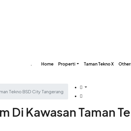
‎.
Home
Properti
Taman Tekno X
Other
aman Tekno BSD City Tangerang
0m Di Kawasan Taman T