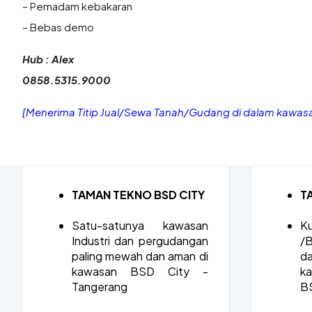
– Pemadam kebakaran
– Bebas demo
Hub : Alex
0858.5315.9000
[Menerima Titip Jual/Sewa Tanah/Gudang di dalam kawas
TAMAN TEKNO BSD CITY
T
Satu-satunya kawasan
Ku
Industri dan pergudangan
/B
paling mewah dan aman di
d
kawasan BSD City -
k
Tangerang
BS