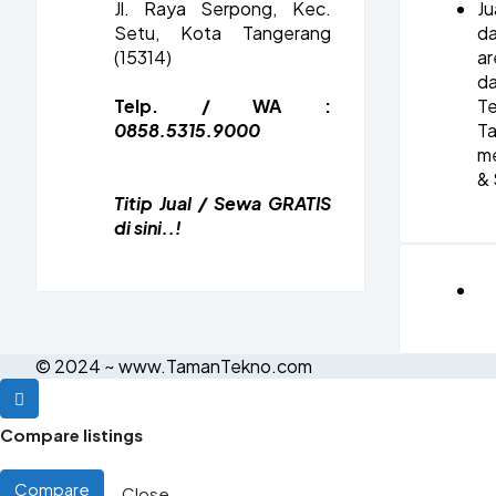
Jl. Raya Serpong, Kec.
J
Setu, Kota Tangerang
d
(15314)
ar
d
Telp. / WA :
T
0858.5315.9000
Ta
m
& 
Titip Jual / Sewa GRATIS
di sini..!
© 2024 ~ www.TamanTekno.com
Compare listings
Compare
Close