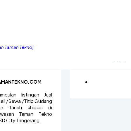
an Taman Tekno]
.
.
.
.
AMANTEKNO.COM
mpulan listingan Jual
eli /Sewa /Titip Gudang
an Tanah khusus di
awasan Taman Tekno
D City Tangerang.