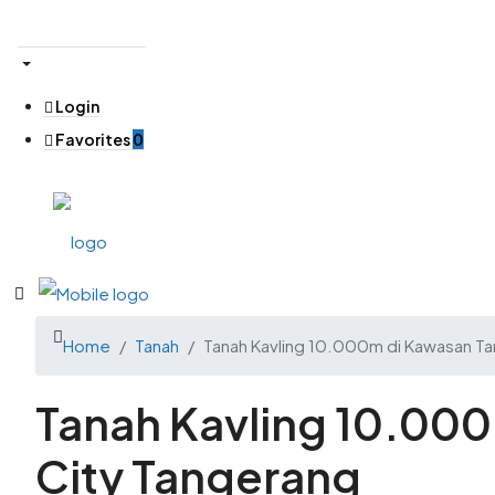
Login
Favorites
0
Home
Tanah
Tanah Kavling 10.000m di Kawasan T
Tanah Kavling 10.00
City Tangerang