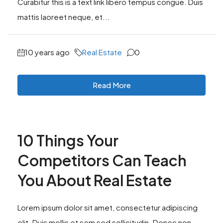
Curabitur this is a text link libero tempus congue. Duis
mattis laoreet neque, et...
10 years ago
Real Estate
0
Read More
10 Things Your
Competitors Can Teach
You About Real Estate
Lorem ipsum dolor sit amet, consectetur adipiscing
elit. Duis mollis et sem sed sollicitudin. Donec non