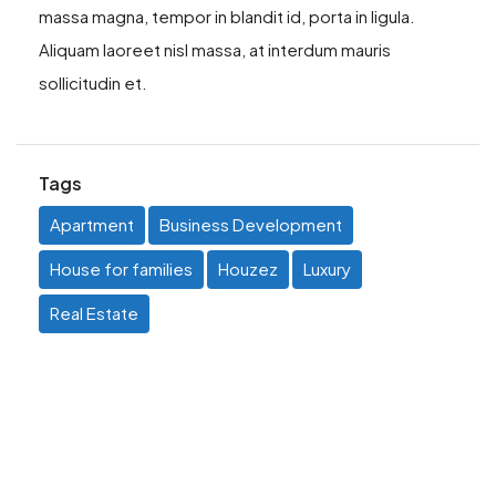
massa magna, tempor in blandit id, porta in ligula.
Aliquam laoreet nisl massa, at interdum mauris
sollicitudin et.
Tags
Apartment
Business Development
House for families
Houzez
Luxury
Real Estate