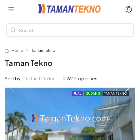
Home
Taman Tekno
Taman Tekno
Sort by:
Default Order
62 Properties
JUAL
GUDANG
TAMAN TEKNO