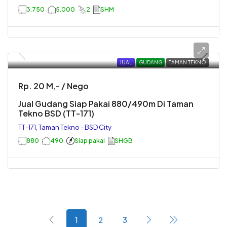
3.750
5.000
2
SHM
JUAL
GUDANG
TAMAN TEKNO
Rp. 20 M,- / Nego
Jual Gudang Siap Pakai 880/490m Di Taman
Tekno BSD (TT-171)
TT-171, Taman Tekno - BSD City
880
490
Siap pakai
SHGB
1
2
3