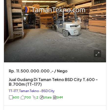
Rp. 11.500.000.000 ,- / Nego
Jual Gudang Di Taman Tekno BSD City T.600 –
B.700m (TT-177)
TT-177, Taman Tekno - BSD City
600
700
2
Utara
SHM