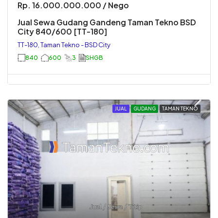
Rp. 16.000.000.000 / Nego
Jual Sewa Gudang Gandeng Taman Tekno BSD
City 840/600 [TT-180]
TT-180, Taman Tekno - BSD City
840
600
3
SHGB
JUAL
GUDANG
TAMAN TEKNO