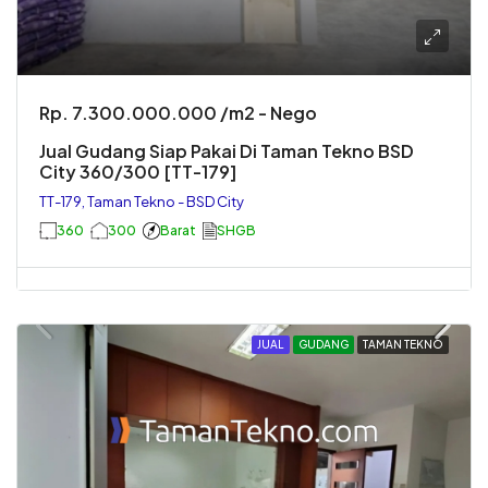
Rp. 7.300.000.000 /m2 - Nego
Jual Gudang Siap Pakai Di Taman Tekno BSD
City 360/300 [TT-179]
TT-179, Taman Tekno - BSD City
360
300
Barat
SHGB
JUAL
GUDANG
TAMAN TEKNO