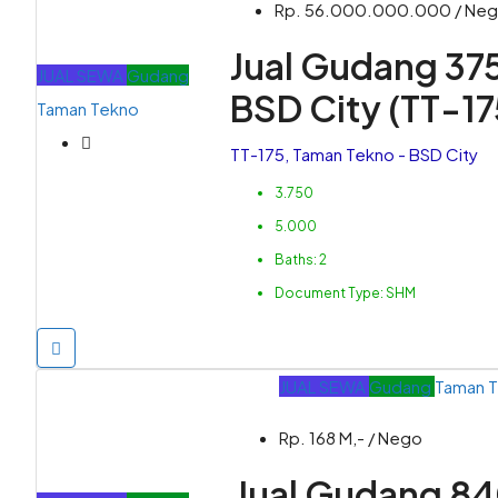
Rp. 56.000.000.000 / Ne
Jual Gudang 37
JUAL
SEWA
Gudang
BSD City (TT-17
Taman Tekno
TT-175, Taman Tekno - BSD City
3.750
5.000
Baths:
2
Document Type:
SHM
JUAL
SEWA
Gudang
Taman 
Rp. 168 M,- / Nego
Jual Gudang 8