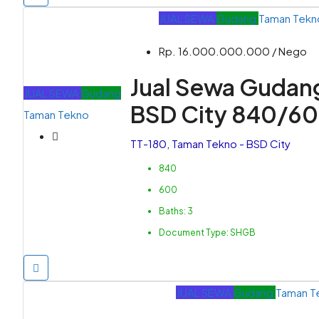
JUAL
SEWA
Gudang
Taman Tekn
Rp. 16.000.000.000 / Nego
Jual Sewa Gudan
JUAL
SEWA
Gudang
BSD City 840/60
Taman Tekno
TT-180, Taman Tekno - BSD City
840
600
Baths:
3
Document Type:
SHGB
JUAL
SEWA
Gudang
Taman T