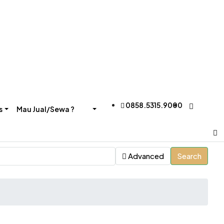
0858.5315.9000
s
Mau Jual/Sewa ?
Advanced
Search