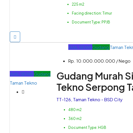
225 m2
Facing direction:
Timur
Document Type:
PPJB
JUAL
SEWA
Gudang
Taman Tek
Rp. 10.000.000.000 / Nego
Gudang Murah Si
JUAL
SEWA
Gudang
Taman Tekno
Tekno Serpong 
TT-126, Taman Tekno - BSD City
480 m2
360 m2
Document Type:
HGB