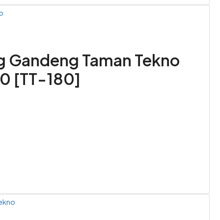
o
g Gandeng Taman Tekno
0 [TT-180]
ekno