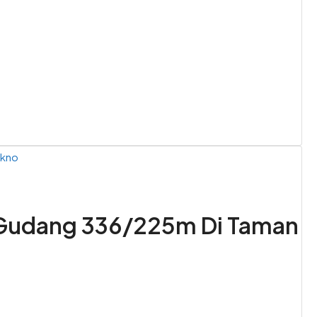
ekno
 Gudang 336/225m Di Taman
_