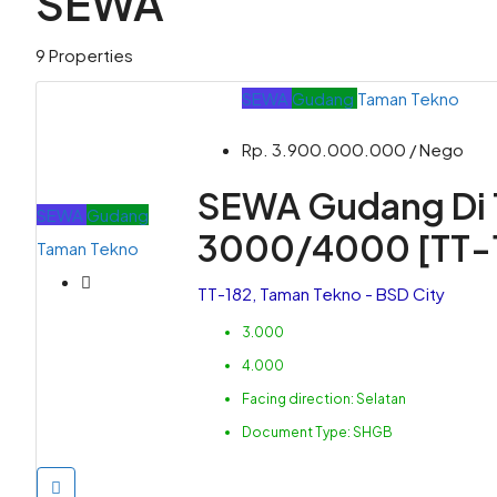
SEWA
9 Properties
SEWA
Gudang
Taman Tekno
Rp. 3.900.000.000 / Nego
SEWA Gudang Di 
SEWA
Gudang
3000/4000 [TT-
Taman Tekno
TT-182, Taman Tekno - BSD City
3.000
4.000
Facing direction:
Selatan
Document Type:
SHGB