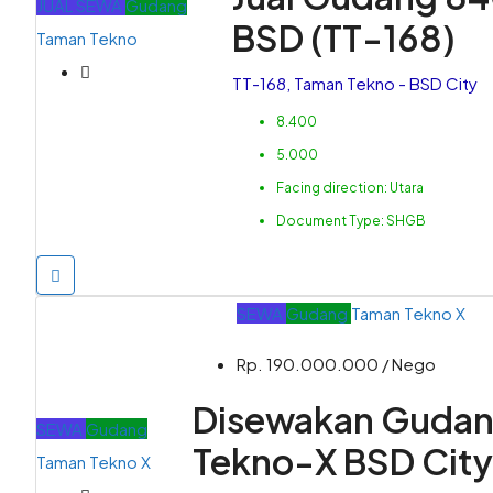
JUAL
SEWA
Gudang
BSD (TT-168)
Taman Tekno
TT-168, Taman Tekno - BSD City
8.400
5.000
Facing direction:
Utara
Document Type:
SHGB
SEWA
Gudang
Taman Tekno X
Rp. 190.000.000 / Nego
Disewakan Gudan
SEWA
Gudang
Tekno-X BSD City
Taman Tekno X