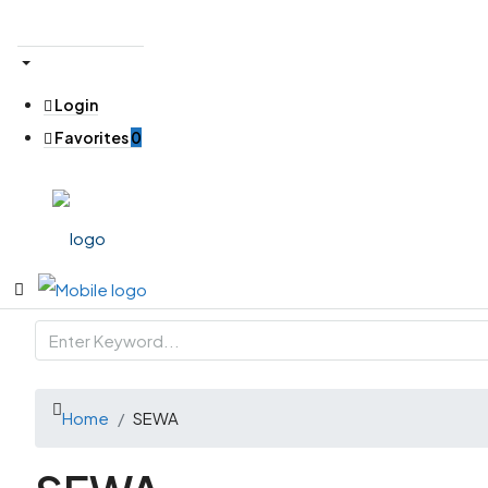
Login
Favorites
0
Home
SEWA