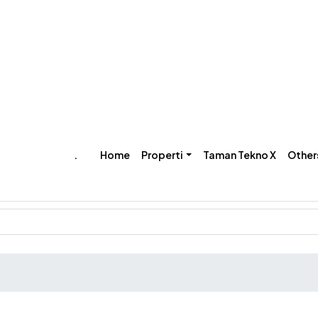
‎.
Home
Properti
Taman Tekno X
Other