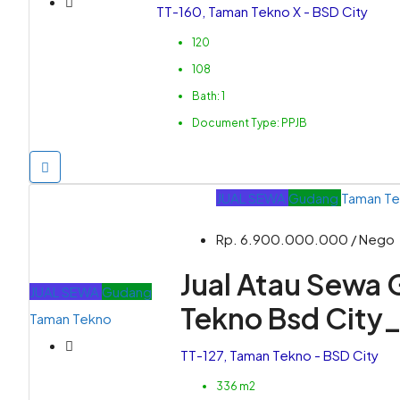
TT-160, Taman Tekno X - BSD City
120
108
Bath:
1
Document Type:
PPJB
JUAL
SEWA
Gudang
Taman T
Rp. 6.900.000.000 / Nego
Jual Atau Sewa
JUAL
SEWA
Gudang
Tekno Bsd City
Taman Tekno
TT-127, Taman Tekno - BSD City
336 m2