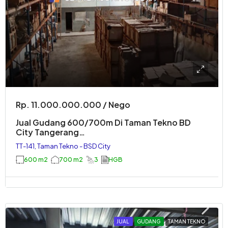
Rp. 11.000.000.000 / Nego
Jual Gudang 600/700m Di Taman Tekno BD
City Tangerang…
TT-141, Taman Tekno - BSD City
600 m2
700 m2
3
HGB
JUAL
GUDANG
TAMAN TEKNO