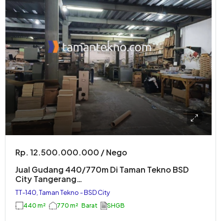
Rp. 12.500.000.000 / Nego
Jual Gudang 440/770m Di Taman Tekno BSD
City Tangerang…
TT-140, Taman Tekno - BSD City
440 m²
770 m²
Barat
SHGB