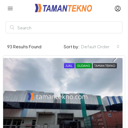
93
Results Found
Sort by:
Default Order
JUAL
GUDANG
TAMAN TEKNO