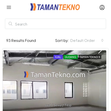
93
Results Found
Sort by:
Default Order
JUAL
GUDANG
TAMAN TEKNO X