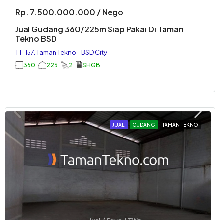
Rp. 7.500.000.000 / Nego
Jual Gudang 360/225m Siap Pakai Di Taman
Tekno BSD
TT-157, Taman Tekno - BSD City
360
225
2
SHGB
JUAL
GUDANG
TAMAN TEKNO