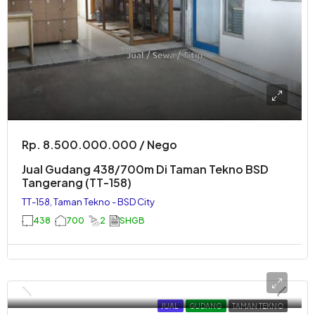
Rp. 8.500.000.000 / Nego
Jual Gudang 438/700m Di Taman Tekno BSD
Tangerang (TT-158)
TT-158, Taman Tekno - BSD City
438
700
2
SHGB
JUAL
GUDANG
TAMAN TEKNO