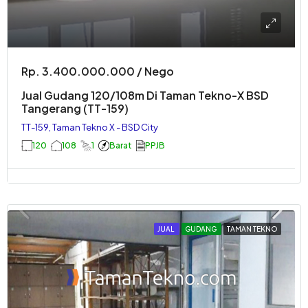
Rp. 3.400.000.000 / Nego
Jual Gudang 120/108m Di Taman Tekno-X BSD
Tangerang (TT-159)
TT-159, Taman Tekno X - BSD City
120
108
1
Barat
PPJB
JUAL
GUDANG
TAMAN TEKNO