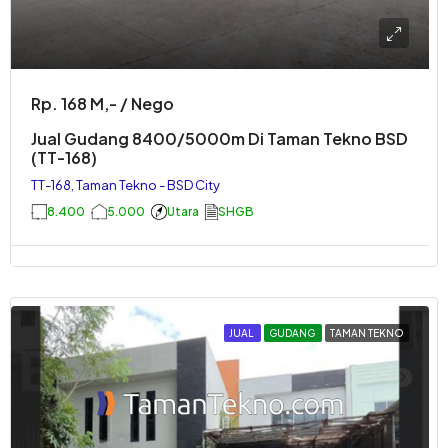
Rp. 168 M,- / Nego
Jual Gudang 8400/5000m Di Taman Tekno BSD
(TT-168)
TT-168, Taman Tekno - BSD City
8.400
5.000
Utara
SHGB
JUAL
GUDANG
TAMAN TEKNO