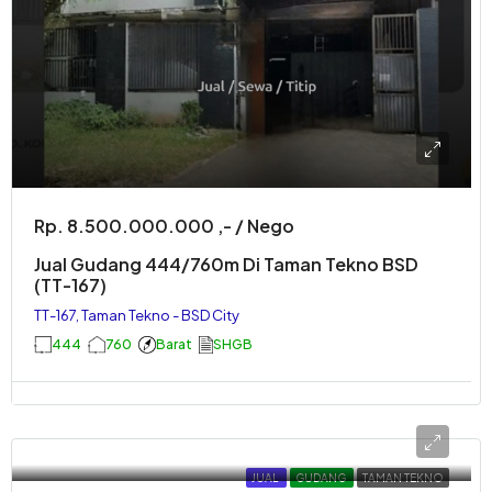
Rp. 8.500.000.000 ,- / Nego
Jual Gudang 444/760m Di Taman Tekno BSD
(TT-167)
TT-167, Taman Tekno - BSD City
444
760
Barat
SHGB
JUAL
GUDANG
TAMAN TEKNO