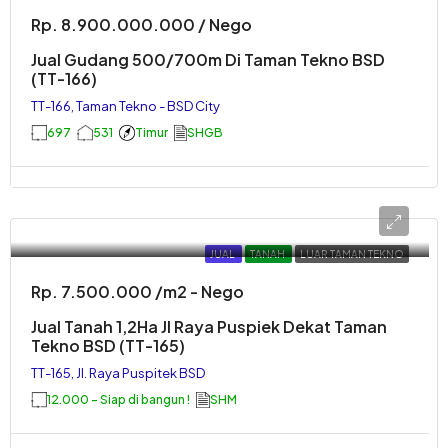
Rp. 8.900.000.000 / Nego
Jual Gudang 500/700m Di Taman Tekno BSD
(TT-166)
TT-166, Taman Tekno - BSD City
697
531
Timur
SHGB
JUAL
TANAH
LUAR TAMAN TEKNO
Rp. 7.500.000 /m2 - Nego
Jual Tanah 1,2Ha Jl Raya Puspiek Dekat Taman
Tekno BSD (TT-165)
TT-165, Jl. Raya Puspitek BSD
12.000 - Siap di bangun !
SHM