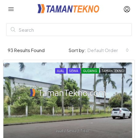
93
Results Found
Sort by:
Default Order
JUAL
SEWA
GUDANG
TAMAN TEKNO